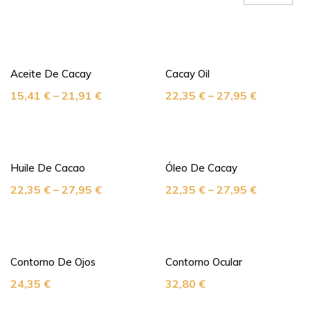
Aceite De Cacay
Cacay Oil
15,41
€
–
21,91
€
22,35
€
–
27,95
€
Huile De Cacao
Óleo De Cacay
22,35
€
–
27,95
€
22,35
€
–
27,95
€
Contorno De Ojos
Contorno Ocular
24,35
€
32,80
€