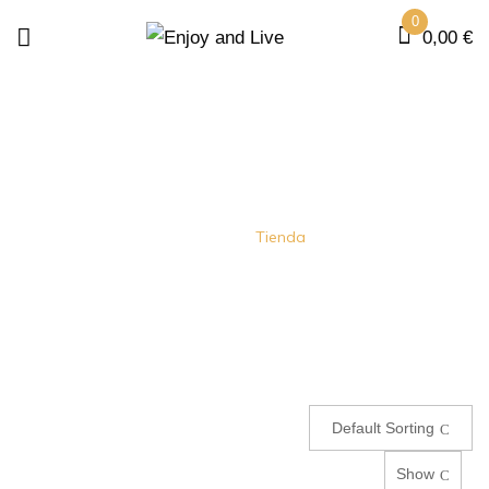
0
0,00
€
SHOP
Home
Tienda
Default Sorting
Show