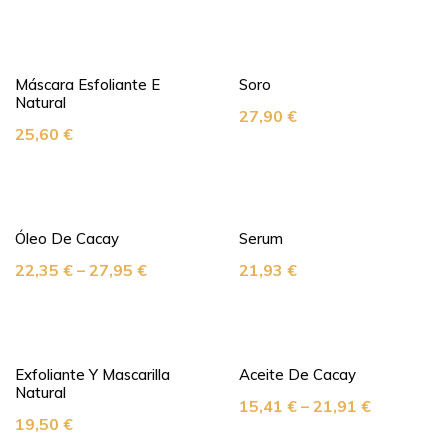
Máscara Esfoliante E
Soro
Natural
27,90
€
25,60
€
Óleo De Cacay
Serum
22,35
€
–
27,95
€
21,93
€
Exfoliante Y Mascarilla
Aceite De Cacay
Natural
15,41
€
–
21,91
€
19,50
€