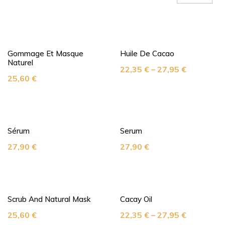
Gommage Et Masque
Huile De Cacao
Naturel
22,35
€
–
27,95
€
25,60
€
Sérum
Serum
27,90
€
27,90
€
Scrub And Natural Mask
Cacay Oil
25,60
€
22,35
€
–
27,95
€