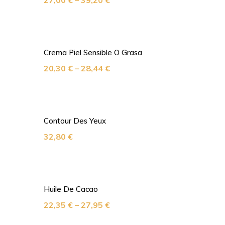
27,00
€
–
39,20
€
Crema Piel Sensible O Grasa
20,30
€
–
28,44
€
Contour Des Yeux
32,80
€
Huile De Cacao
22,35
€
–
27,95
€