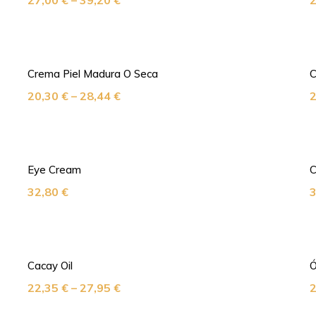
27,00
€
–
39,20
€
Crema Piel Madura O Seca
C
20,30
€
–
28,44
€
Eye Cream
C
32,80
€
Cacay Oil
Ó
22,35
€
–
27,95
€