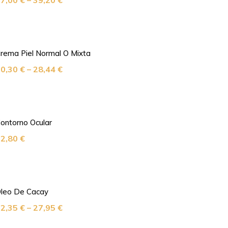
27,00
€
–
39,20
€
rema Piel Normal O Mixta
20,30
€
–
28,44
€
ontorno Ocular
32,80
€
leo De Cacay
22,35
€
–
27,95
€