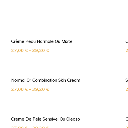
Crème Peau Normale Ou Mixte
C
27,00
€
–
39,20
€
Normal Or Combination Skin Cream
S
27,00
€
–
39,20
€
Creme De Pele Sensível Ou Oleoso
C