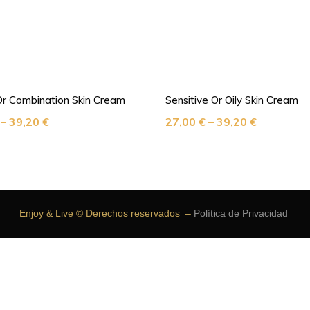
r Combination Skin Cream
Sensitive Or Oily Skin Cream
–
39,20
€
27,00
€
–
39,20
€
Enjoy & Live © Derechos reservados –
Política de Privacidad