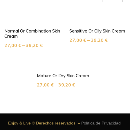
Normal Or Combination Skin
Sensitive Or Oily Skin Cream
Cream
27,00
€
–
39,20
€
27,00
€
–
39,20
€
Mature Or Dry Skin Cream
27,00
€
–
39,20
€
Enjoy & Live © Derechos reservados –
Política de Privacidad