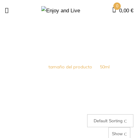
0
0,00
€
50ML
Home
tamaño del producto
50ml
Default Sorting
Show