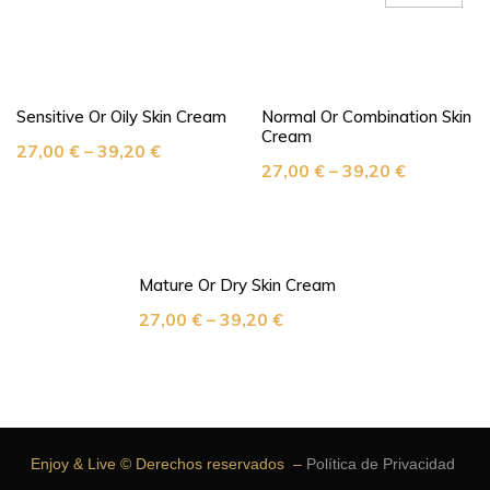
Sensitive Or Oily Skin Cream
Normal Or Combination Skin
Cream
27,00
€
–
39,20
€
27,00
€
–
39,20
€
Mature Or Dry Skin Cream
27,00
€
–
39,20
€
Enjoy & Live © Derechos reservados –
Política de Privacidad