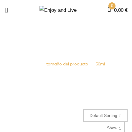
0
0,00
€
50ML
Home
tamaño del producto
50ml
Default Sorting
Show