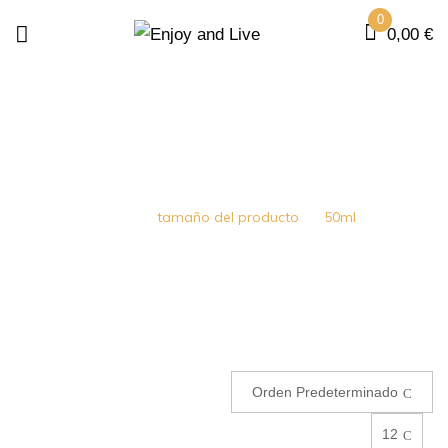
0
0,00
€
50ML
Home
tamaño del producto
50ml
Orden Predeterminado
12