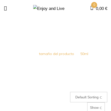
0
0,00
€
50ML
Home
tamaño del producto
50ml
Default Sorting
Show