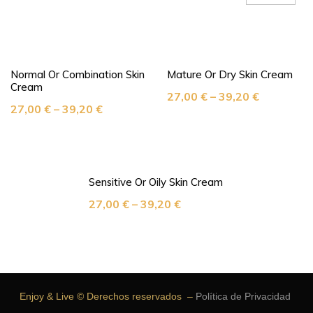
Normal Or Combination Skin
Mature Or Dry Skin Cream
Cream
27,00
€
–
39,20
€
27,00
€
–
39,20
€
Sensitive Or Oily Skin Cream
27,00
€
–
39,20
€
Enjoy & Live © Derechos reservados –
Política de Privacidad