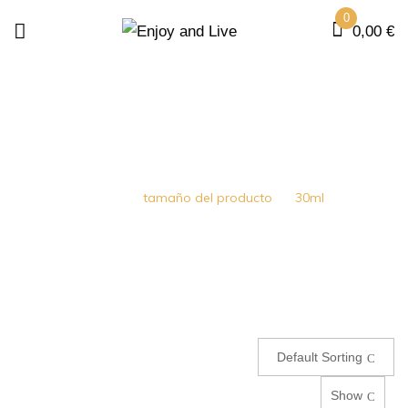
0
0,00
€
30ML
Home
tamaño del producto
30ml
Default Sorting
Show