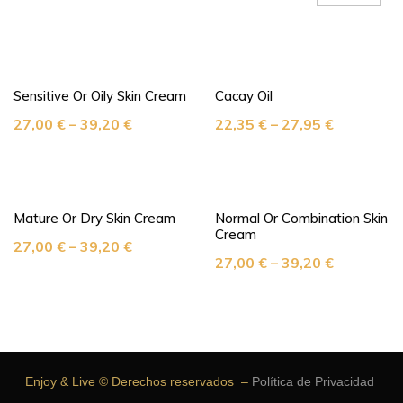
Sensitive Or Oily Skin Cream
Cacay Oil
27,00
€
–
39,20
€
22,35
€
–
27,95
€
Mature Or Dry Skin Cream
Normal Or Combination Skin
Cream
27,00
€
–
39,20
€
27,00
€
–
39,20
€
Enjoy & Live © Derechos reservados –
Política de Privacidad