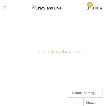
0
0,00
€
30ML
Home
tamaño del producto
30ml
Default Sorting
Show