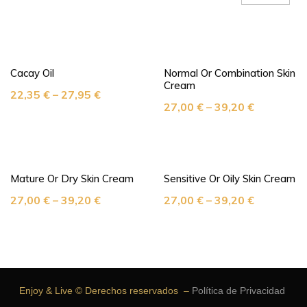
Cacay Oil
Normal Or Combination Skin
Cream
22,35
€
–
27,95
€
27,00
€
–
39,20
€
Mature Or Dry Skin Cream
Sensitive Or Oily Skin Cream
27,00
€
–
39,20
€
27,00
€
–
39,20
€
Enjoy & Live © Derechos reservados –
Política de Privacidad