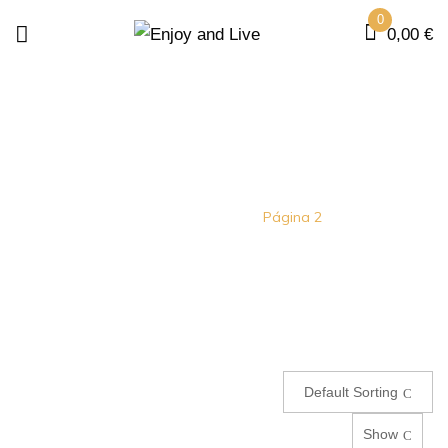
0
0,00
€
SHOP
Home
Tienda
Página 2
Default Sorting
Show