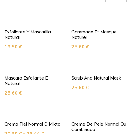
Exfoliante Y Mascarilla
Gommage Et Masque
Natural
Naturel
19,50
€
25,60
€
Máscara Esfoliante E
Scrub And Natural Mask
Natural
25,60
€
25,60
€
Crema Piel Normal O Mixta
Creme De Pele Normal Ou
Combinado
20,30
€
–
28,44
€