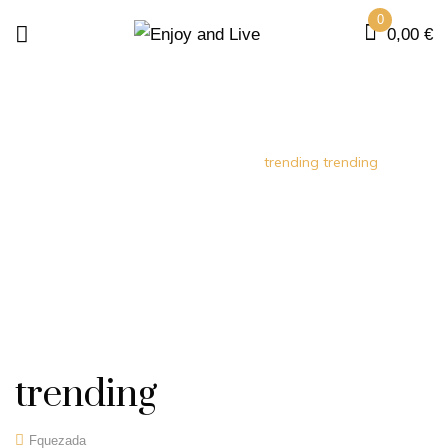
0
0,00
€
Home
Portfolio Item
trending
trending
trending
Fquezada