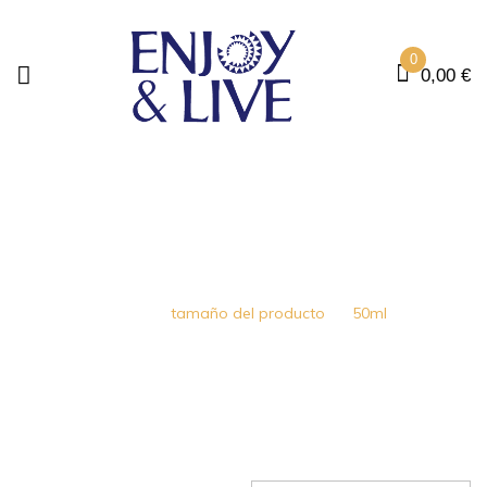
0
0,00
€
50ML
Home
tamaño del producto
50ml