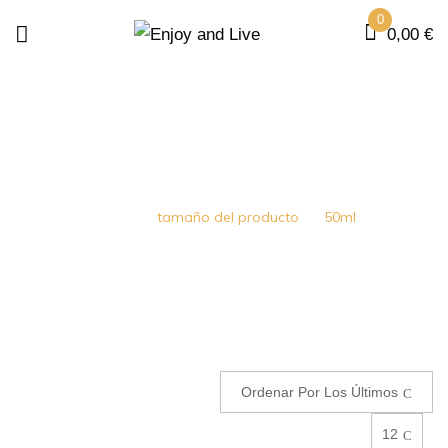
0
0,00
€
50ML
Home
tamaño del producto
50ml
Ordenar Por Los Últimos
12