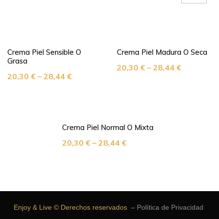
Crema Piel Sensible O
Crema Piel Madura O Seca
Grasa
20,30
€
–
28,44
€
20,30
€
–
28,44
€
Crema Piel Normal O Mixta
20,30
€
–
28,44
€
Enjoy & Live © Derechos reservados –
Política de Privacidad