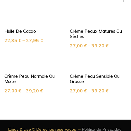
Huile De Cacao
Crème Peaux Matures Ou
Sèches
22,35
€
–
27,95
€
27,00
€
–
39,20
€
Crème Peau Normale Ou
Crème Peau Sensible Ou
Mixte
Grasse
27,00
€
–
39,20
€
27,00
€
–
39,20
€
Enjoy & Live © Derechos reservados –
Política de Privacidad