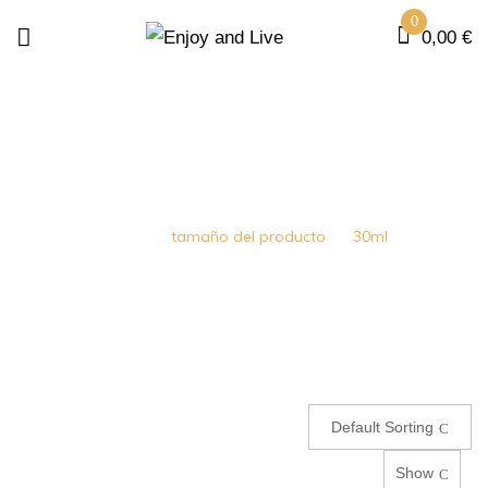
0
0,00
€
30ML
Home
tamaño del producto
30ml
Default Sorting
Show