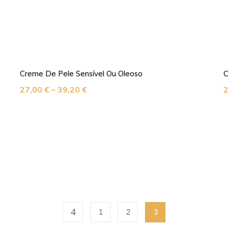
Creme De Pele Sensível Ou Oleoso
C
27,00
€
–
39,20
€
1
2
3