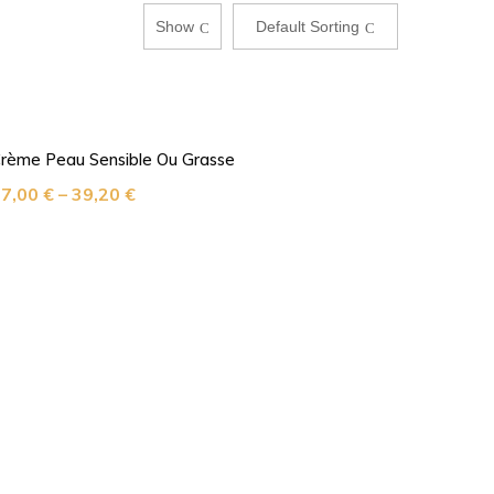
Show
Default Sorting
rème Peau Sensible Ou Grasse
27,00
€
–
39,20
€