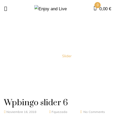
0
0,00
€
ARCHIVOS:
SLIDER
Home
Slider
Wpbingo slider 6
Noviembre 16, 2018
Fquezada
No Comments