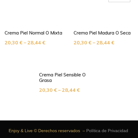
Crema Piel Normal O Mixta
Crema Piel Madura O Seca
20,30
€
–
28,44
€
20,30
€
–
28,44
€
Crema Piel Sensible O
Grasa
20,30
€
–
28,44
€
Enjoy & Live © Derechos reservados –
Política de Privacidad