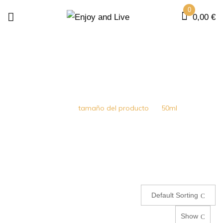
0
0,00
€
50ML
Home
tamaño del producto
50ml
Default Sorting
Show