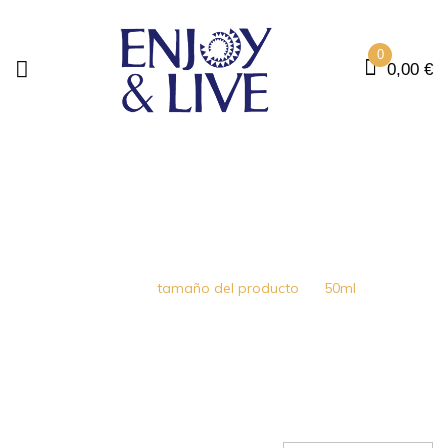
0
0,00
€
50ML
Home
tamaño del producto
50ml