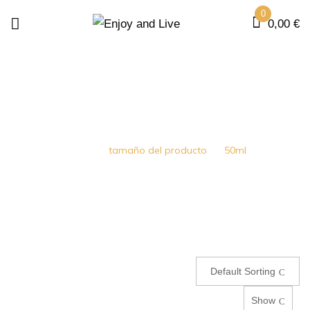
0
0,00
€
50ML
Home
tamaño del producto
50ml
Default Sorting
Show