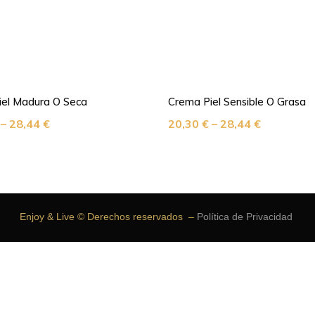
iel Madura O Seca
Crema Piel Sensible O Grasa
–
28,44
€
20,30
€
–
28,44
€
Enjoy & Live © Derechos reservados –
Política de Privacidad