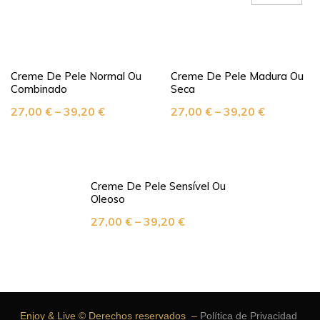
Creme De Pele Normal Ou
Creme De Pele Madura Ou
Combinado
Seca
27,00
€
–
39,20
€
27,00
€
–
39,20
€
Creme De Pele Sensível Ou
Oleoso
27,00
€
–
39,20
€
Enjoy & Live © Derechos reservados –
Política de Privacidad