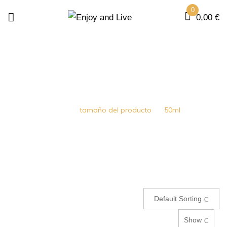
0
0,00
€
50ML
Home
tamaño del producto
50ml
Default Sorting
Show