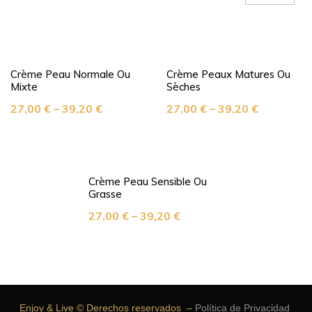
Crème Peau Normale Ou
Crème Peaux Matures Ou
Mixte
Sèches
27,00
€
–
39,20
€
27,00
€
–
39,20
€
Crème Peau Sensible Ou
Grasse
27,00
€
–
39,20
€
Enjoy & Live © Derechos reservados –
Política de Privacidad