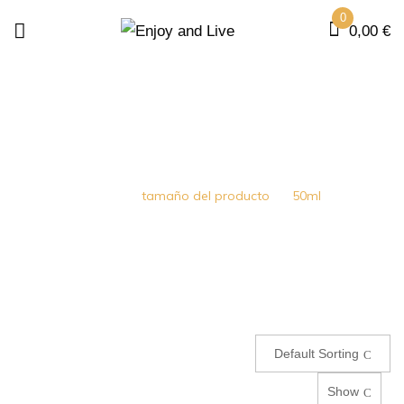
0
0,00
€
50ML
Home
tamaño del producto
50ml
Default Sorting
Show