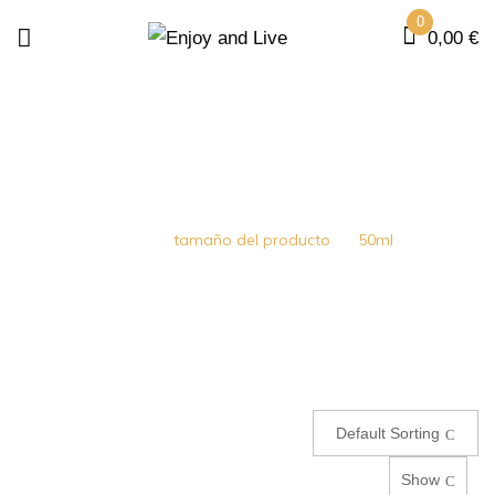
0
0,00
€
50ML
Home
tamaño del producto
50ml
Default Sorting
Show