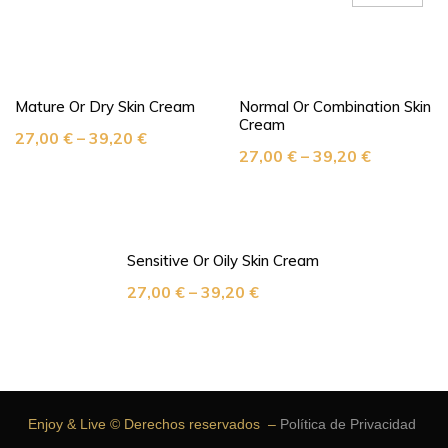
Mature Or Dry Skin Cream
Normal Or Combination Skin
Cream
27,00
€
–
39,20
€
27,00
€
–
39,20
€
Sensitive Or Oily Skin Cream
27,00
€
–
39,20
€
Enjoy & Live © Derechos reservados –
Política de Privacidad