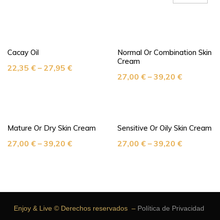
Cacay Oil
Normal Or Combination Skin
Cream
22,35
€
–
27,95
€
27,00
€
–
39,20
€
Mature Or Dry Skin Cream
Sensitive Or Oily Skin Cream
27,00
€
–
39,20
€
27,00
€
–
39,20
€
Enjoy & Live © Derechos reservados –
Política de Privacidad