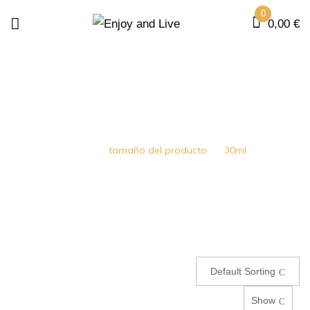
0
0,00
€
30ML
Home
tamaño del producto
30ml
Default Sorting
Show