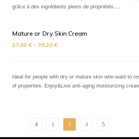
grâce à des ingrédients pleins de propriétés.…
Mature or Dry Skin Cream
27,00
€
–
39,20
€
Ideal for people with dry or mature skin who want to res
of properties. Enjoy&Live anti-aging moisturizing cre
1
2
3