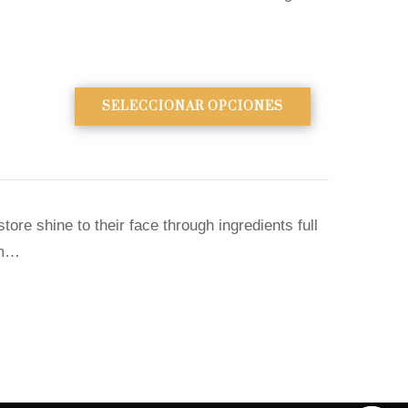
SELECCIONAR OPCIONES
tore shine to their face through ingredients full
am…