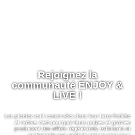
Rejoignez la
communauté ENJOY &
LIVE !
Les plantes sont conservées dans leur base fraîche
et native, c’est pourquoi leurs pulpes et graines
produisent des effets régénérants, exfoliants et
cicatrisants que seule la nature peut nous