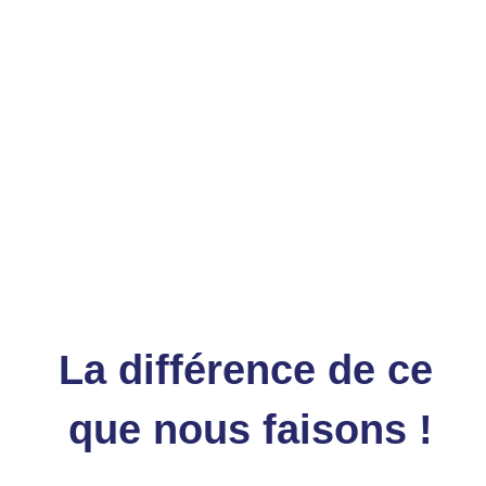
C’est notre plus grand engagement que vous vous
sentiez fabuleux et naturel avec votre peau, pour
laquelle nous vous proposons des formules innovantes
et biologiques capables de restaurer l’épiderme. Nous
voulons que vous brillez dans votre meilleure version !
La différence de ce
que nous faisons !